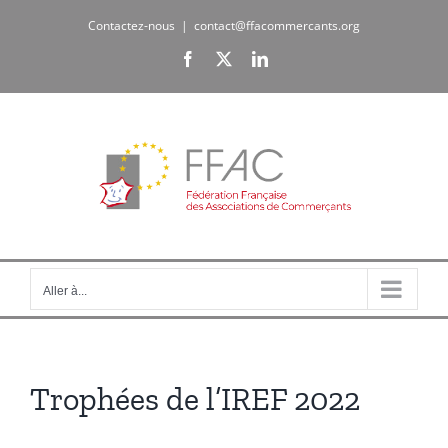
Passer
Contactez-nous
|
contact@ffacommercants.org
au
Facebook
X
LinkedIn
contenu
Aller à...
Trophées de l’IREF 2022