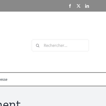
Facebook
X
LinkedIn
Rechercher:
resse
ment