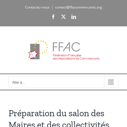
Passer
Contactez-nous
|
contact@ffacommercants.org
au
Facebook
X
LinkedIn
contenu
Aller à...
Préparation du salon des
Maires et des collectivités