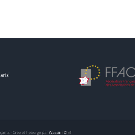
aris
ants - Créé et hébergé par
Wassim Dhif