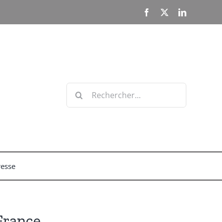
Facebook
X
LinkedIn
Rechercher:
resse
France