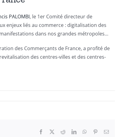
ncis PALOMBI
, le 1er Comité directeur de
x enjeux liés au commerce : digitalisation des
, manifestations dans nos grandes métropoles…
ération des Commerçants de France, a profité de
vitalisation des centres-villes et des centres-
Facebook
X
Reddit
LinkedIn
WhatsApp
Pinterest
Email