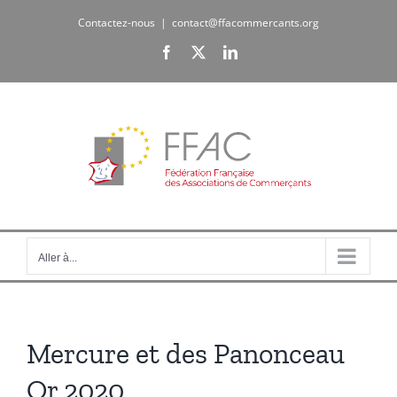
Passer
Contactez-nous
|
contact@ffacommercants.org
au
Facebook
X
LinkedIn
contenu
Aller à...
Mercure et des Panonceau
Or 2020