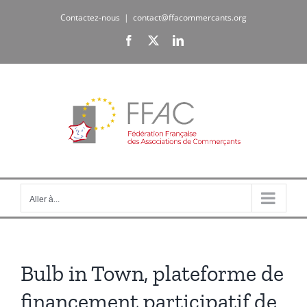
Passer
Contactez-nous
|
contact@ffacommercants.org
au
Facebook
X
LinkedIn
contenu
Aller à...
Bulb in Town, plateforme de
financement participatif de