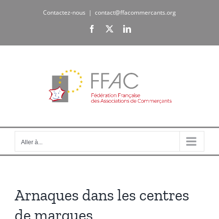
Passer
Contactez-nous
|
contact@ffacommercants.org
au
Facebook
X
LinkedIn
contenu
Aller à...
Arnaques dans les centres
de marques