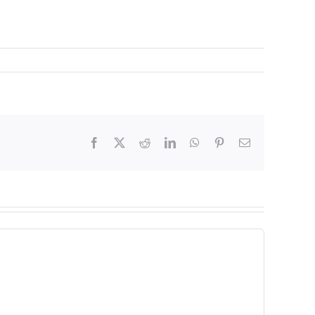
Facebook
X
Reddit
LinkedIn
WhatsApp
Pinterest
Email