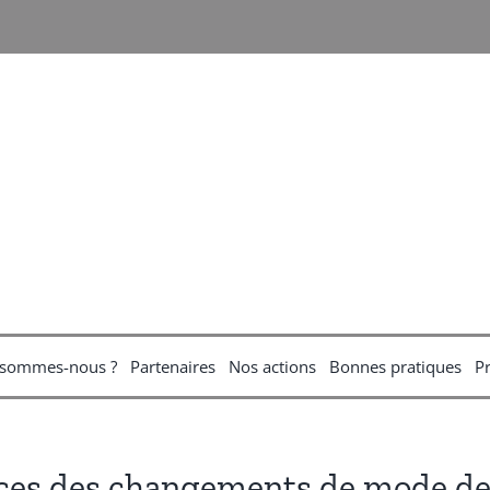
 sommes-nous ?
Partenaires
Nos actions
Bonnes pratiques
P
ces des changements de mode de v