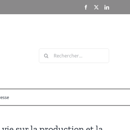
Facebook
X
LinkedIn
Rechercher:
resse
ie sur la production et la