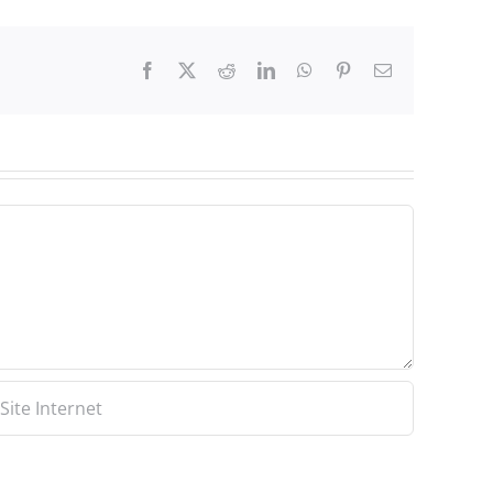
Facebook
X
Reddit
LinkedIn
WhatsApp
Pinterest
Email