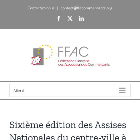
Passer
Contactez-nous
|
contact@ffacommercants.org
au
Facebook
X
LinkedIn
contenu
Aller à...
Sixième édition des Assises
Nationales du centre-ville à