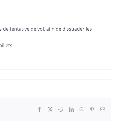
 de tentative de vol, afin de dissuader les
illets.
Facebook
X
Reddit
LinkedIn
WhatsApp
Pinterest
Email