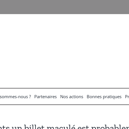
 sommes-nous ?
Partenaires
Nos actions
Bonnes pratiques
P
s un billet maculé est probablem