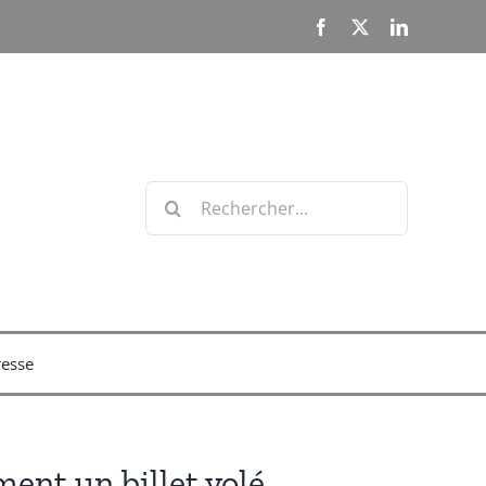
Facebook
X
LinkedIn
Rechercher:
resse
ent un billet volé