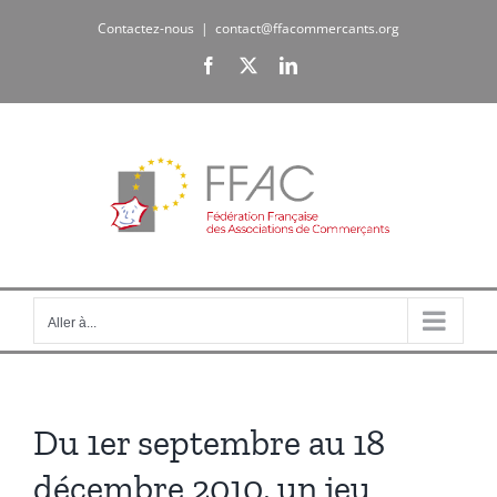
Passer
Contactez-nous
|
contact@ffacommercants.org
au
Facebook
X
LinkedIn
contenu
Aller à...
Du 1er septembre au 18
décembre 2010, un jeu