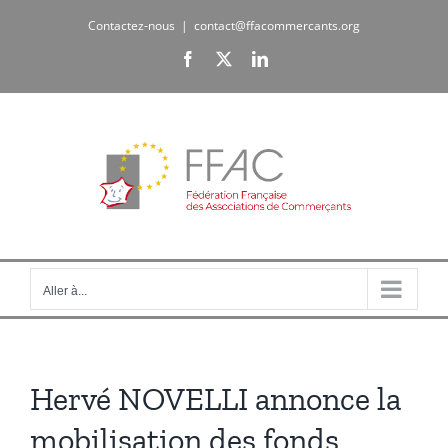
Passer
Contactez-nous
|
contact@ffacommercants.org
au
Facebook
X
LinkedIn
contenu
Aller à...
Hervé NOVELLI annonce la
mobilisation des fonds