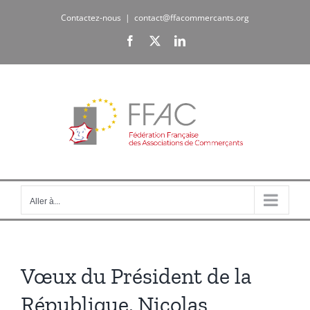
Passer
Contactez-nous
|
contact@ffacommercants.org
au
Facebook
X
LinkedIn
contenu
Aller à...
Vœux du Président de la
République, Nicolas