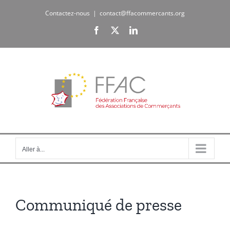
Passer
Contactez-nous
|
contact@ffacommercants.org
au
Facebook
X
LinkedIn
contenu
Aller à...
Communiqué de presse