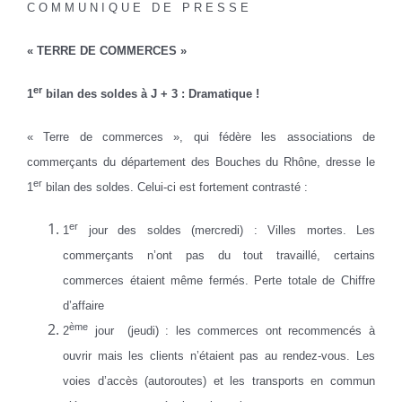
C O M M U N I Q U E D E P R E S S E
« TERRE DE COMMERCES »
er
1
bilan des soldes à J + 3 : Dramatique !
« Terre de commerces », qui fédère les associations de
commerçants du département des Bouches du Rhône, dresse le
er
1
bilan des soldes. Celui-ci est fortement contrasté :
er
1
jour des soldes (mercredi) : Villes mortes. Les
commerçants n’ont pas du tout travaillé, certains
commerces étaient même fermés. Perte totale de Chiffre
d’affaire
ème
2
jour (jeudi) : les commerces ont recommencés à
ouvrir mais les clients n’étaient pas au rendez-vous. Les
voies d’accès (autoroutes) et les transports en commun