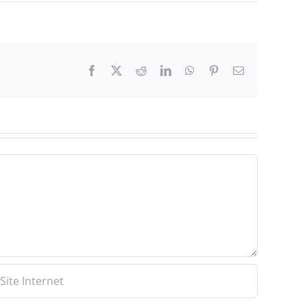
Facebook
X
Reddit
LinkedIn
WhatsApp
Pinterest
Email