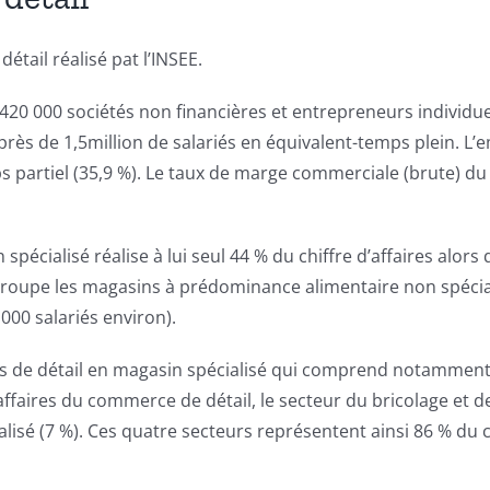
tail réalisé pat l’INSEE.
20 000 sociétés non financières et entrepreneurs individuels
près de 1,5million de salariés en équivalent-temps plein. L’e
mps partiel (35,9 %). Le taux de marge commerciale (brute) d
écialisé réalise à lui seul 44 % du chiffre d’affaires alors
roupe les magasins à prédominance alimentaire non spéciali
000 salariés environ).
s de détail en magasin spécialisé qui comprend notamment l
faires du commerce de détail, le secteur du bricolage et de
isé (7 %). Ces quatre secteurs représentent ainsi 86 % du 