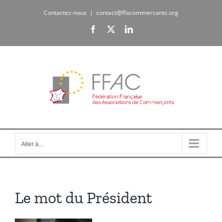
Passer
Contactez-nous
|
contact@ffacommercants.org
au
Facebook
X
LinkedIn
contenu
Aller à...
Le mot du Président